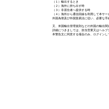
（１）輸出するとき
（２）海外に持ち出す時
（３）非居住者へ提供する時
（４）海外から通信回線を利用して本サー
外国為替及び外国貿易法に従い、必要な手
又、米国輸出管理規則などの外国の輸出関
詳細につきましては、担当営業又はヘルプ
本警告文に同意する場合のみ、ログインし