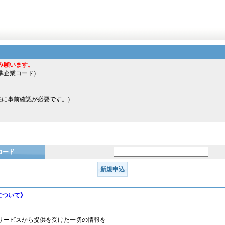
み願います。
標準企業コード)
に事前確認が必要です。)
コード
について》
サービスから提供を受けた一切の情報を