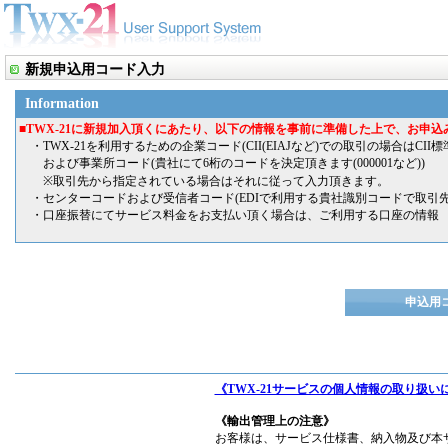
新規申込用コード入力
Information
■TWX-21に新規加入頂くにあたり、以下の情報を事前に準備した上で、お申込
・TWX-21を利用するための企業コード(CII(EIAJなど)での取引の場合はCII
および事業所コード(貴社にて6桁のコードを決定頂きます(000001など))
※取引先から指定されている場合はそれに従って入力頂きます。
・センターコードおよび受信者コード(EDIで利用する貴社識別コードで取引先
・口座振替にてサービス料金をお支払い頂く場合は、ご利用する口座の情報
申込用
《TWX-21サービスの個人情報の取り扱い
《輸出管理上の注意》
お客様は、サービス仕様書、納入物及び本